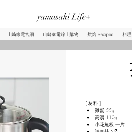
yamasaki Life+
山崎家電官網
山崎家電線上購物
烘焙 Recipes
料理 
[ 材料 ]
雞蛋 55g
高湯 110g
小花魚板 一片
鴻喜菇 5朵