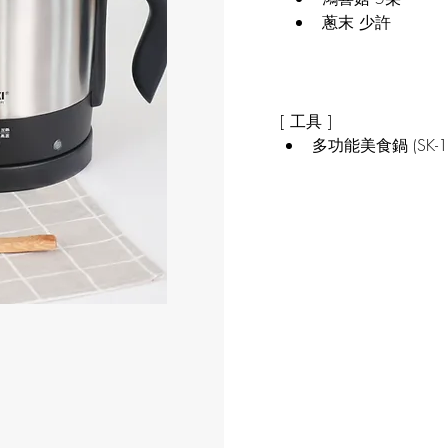
蔥末 少許
[ 工具 ]​
多功能美食鍋 (SK-10