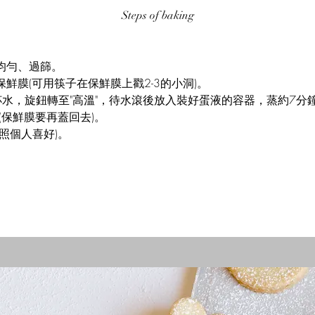
Steps of baking
均勻、過篩。
鮮膜(可用筷子在保鮮膜上戳2-3的小洞)。
杯水，旋鈕轉至"高溫"，待水滾後放入裝好蛋液的容器，蒸約7分
(保鮮膜要再蓋回去)。
依照個人喜好)。