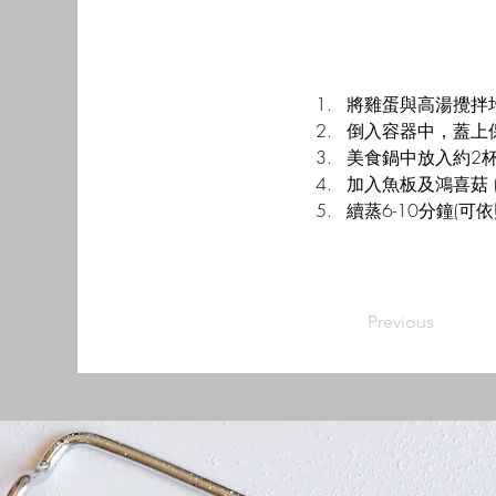
將雞蛋與高湯攪拌
倒入容器中，蓋上保
美食鍋中放入約2
加入魚板及鴻喜菇 
續蒸6-10分鐘(可
Previous