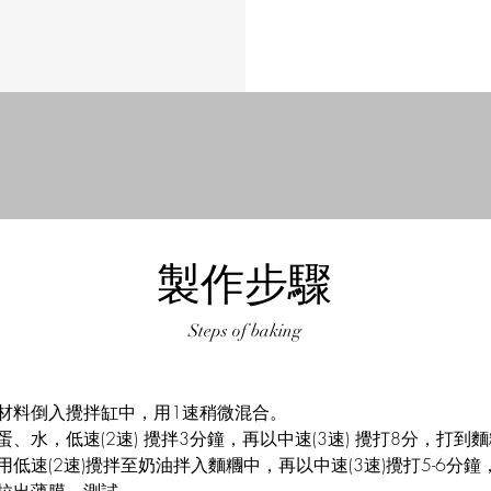
製作步驟
Steps of baking
材料倒入攪拌缸中，用1速稍微混合。
蛋、水，低速(2速) 攪拌3分鐘，再以中速(3速) 攪打8分，打到
用低速(2速)攪拌至奶油拌入麵糰中，再以中速(3速)攪打5-6分