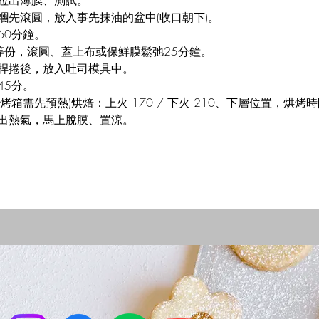
拉出薄膜、測試。
糰先滾圓，放入事先抹油的盆中(收口朝下)。
60分鐘。
等份，滾圓、蓋上布或保鮮膜鬆弛25分鐘。
桿捲後，放入吐司模具中。
45分。
烤箱需先預熱)烘焙：上火 170 / 下火 210、下層位置，烘烤時
出熱氣，馬上脫膜、置涼。