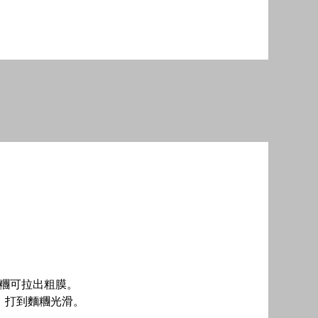
麵糰可拉出粗膜。
鐘，打到麵糰光滑。