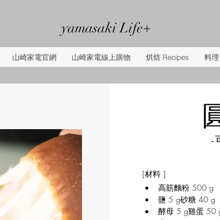
yamasaki Life+
山崎家電官網
山崎家電線上購物
烘焙 Recipes
料理 
-
[材料 ]
高筋麵粉 500 g
鹽 5 g砂糖 40 g 
酵母 5 g雞蛋 50 