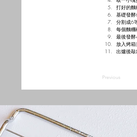
取一小塊
打好的麵
基礎發酵
分割成6
每個麵糰
最後發酵
放入烤箱(
出爐後敲
Previous