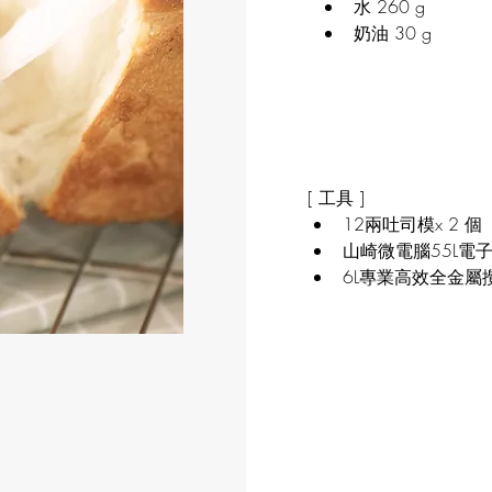
水 260 g
奶油 30 g
[ 工具 ]
12兩吐司模x 2 個
山崎微電腦55L電子控
6L專業高效全金屬攪拌