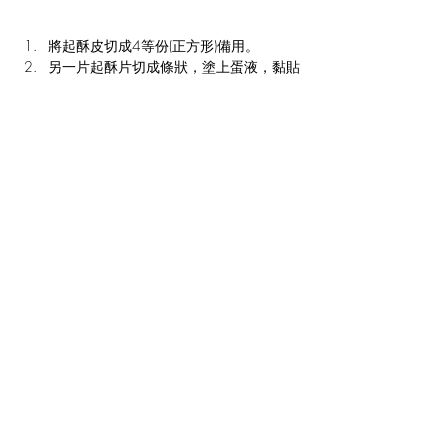
將起酥皮切成4等份(正方形)備用。
另一片起酥片切成條狀，塗上蛋液，黏貼
在正方形起酥皮上 (約黏4層)。
放入酥玻鍋的玻璃缸中，可放入4個。
使用自訂模式，設定180度 / 時間10分
鐘。
烘烤完畢後取出起酥杯，填入鮪魚、撒上
火腿丁、黑胡椒粒，插上番茄、蝦仁裝飾
即完成。
Previous
Next