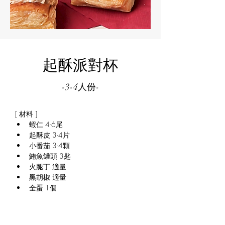
起酥派對杯
-3-4人份-
[ 材料 ]
蝦仁 4-6尾
起酥皮 3-4片
​小番茄 3-4顆
鮪魚罐頭 3匙
火腿丁 適量
黑胡椒 適量
全蛋 1個