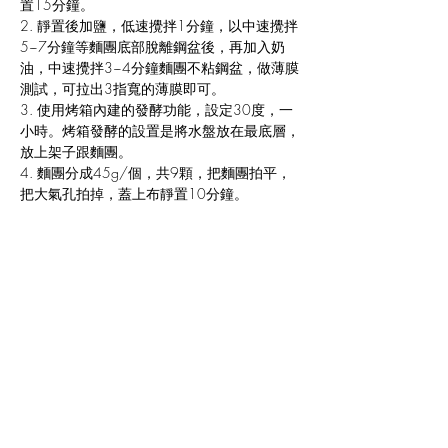
置15分鐘。
2. 靜置後加鹽，低速攪拌1分鐘，以中速攪拌
5~7分鐘等麵團底部脫離鋼盆後，再加入奶
油，中速攪拌3~4分鐘麵團不粘鋼盆，做薄膜
測試，可拉出3指寬的薄膜即可。
3. 使用烤箱內建的發酵功能，設定30度，一
小時。烤箱發酵的設置是將水盤放在最底層，
放上架子跟麵團。
4. 麵團分成45g/個，共9顆，把麵團拍平，
把大氣孔拍掉，蓋上布靜置10分鐘。
5. 準備 玉米起司火腿; 鮪魚洋蔥，調味後拌
勻即可。
6. 滾圓包餡，四個麵團直接滾圓，剩下5個麵
團可依照個人喜好決定內餡的數量，包餡的手
法請見影片。
7. 烤盤墊烘焙紙或玻纖布，放上麵團，最後
發酵設定30度約50分鐘，提前10分鐘將麵團
取出來預熱烤箱：上火190/下火170度放中
層，進爐前擦蛋液。
8. 烤15~16分鐘，出爐後放涼。
9. 打發奶油：奶油打軟後，加少許牛奶打發
至米白色; 巧克力：巧克力隔水加熱融化後，