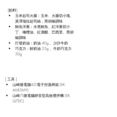
[餡料]
玉米起司火腿：玉米、火腿切小塊、
莫澤瑞拉起司絲，黑胡椒調味
鮪魚洋蔥：水煮鮪魚、紅洋蔥切小
丁、橄欖油、紅酒醋、巴西里、黑胡
椒調味
打發奶油：奶油 40g 、少許牛奶
巧克力：鮮奶油 25g 、牛奶巧克力 
50g
[ 工具 ]
山崎微電腦42L電子控溫烤箱 (SK-
4685MY)
山崎7L微電腦靜音型高效攪拌機 (SK-
Q7DC)