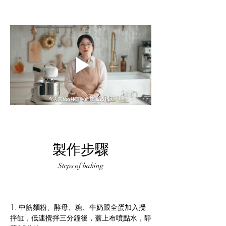
製作步驟
Steps of baking
1. 中筋麵粉、酵母、糖、牛奶跟全蛋加入攪
拌缸，低速攪拌三分鐘後，蓋上布噴點水，靜