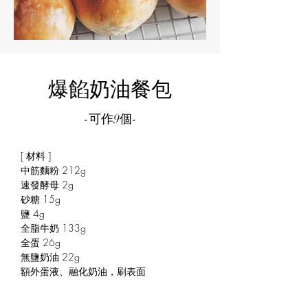
爆餡奶油餐包
-可作9個-
[ 材料 ]
中筋麵粉 212g 
速發酵母 2g 
砂糖 15g 
鹽 4g 
全脂牛奶 133g 
全蛋 26g 
無鹽奶油 22g 
額外蛋液、融化奶油，刷表面